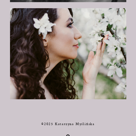
©2025 Katarzyna Myślińska