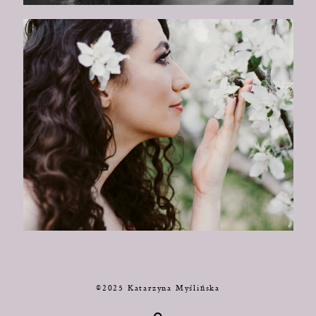
©2025 Katarzyna Myślińska