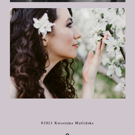
©2025 Katarzyna Myślińska