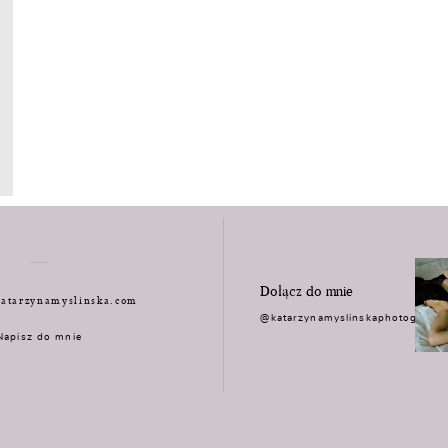
Dołącz do mnie
atarzynamyslinska.com
@katarzynamyslinskaphotograph
Napisz do mnie