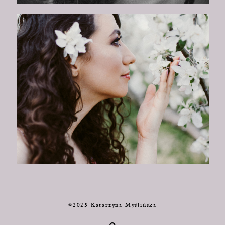
©2025 Katarzyna Myślińska