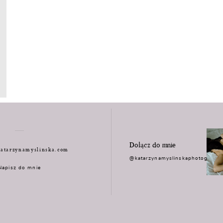
Dołącz do mnie
atarzynamyslinska.com
@katarzynamyslinskaphotograph
Napisz do mnie