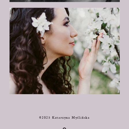
©2025 Katarzyna Myślińska