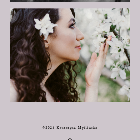
©2025 Katarzyna Myślińska