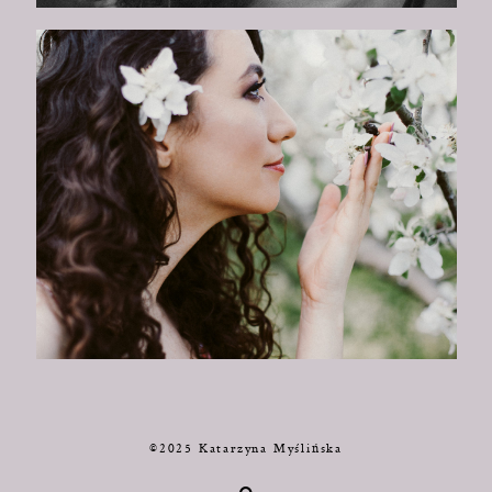
©2025 Katarzyna Myślińska