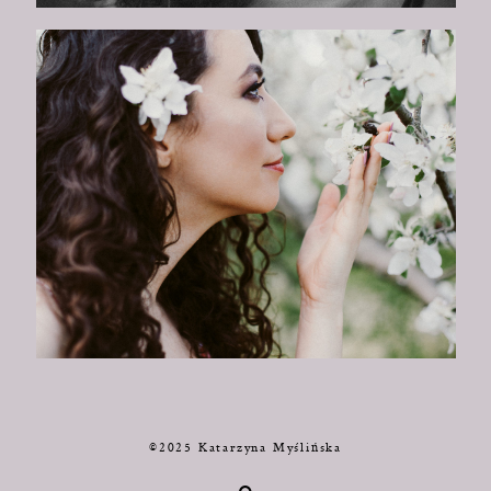
©2025 Katarzyna Myślińska