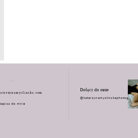
Dołącz do mnie
atarzynamyslinska.com
@katarzynamyslinskaphotograph
Napisz do mnie