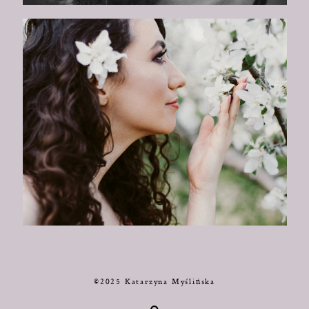
©2025 Katarzyna Myślińska