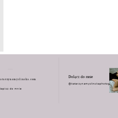
Dołącz do mnie
atarzynamyslinska.com
@katarzynamyslinskaphotograph
Napisz do mnie