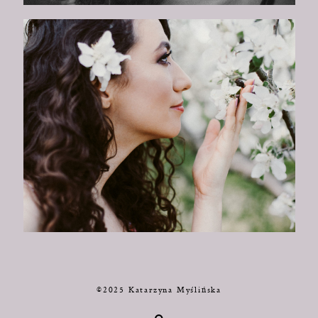
©2025 Katarzyna Myślińska