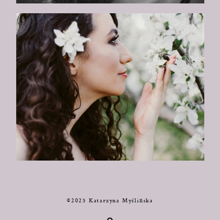
©2025 Katarzyna Myślińska