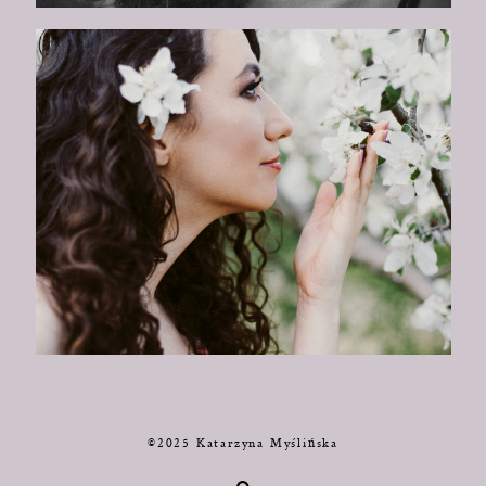
©2025 Katarzyna Myślińska