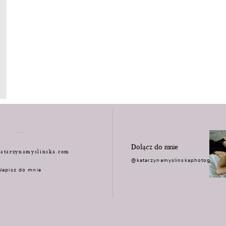
Dołącz do mnie
atarzynamyslinska.com
@katarzynamyslinskaphotograph
Napisz do mnie