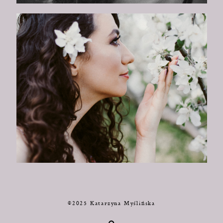
©2025 Katarzyna Myślińska