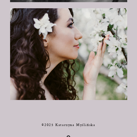
©2025 Katarzyna Myślińska