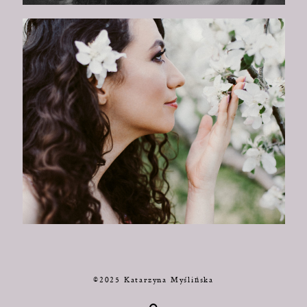
©2025 Katarzyna Myślińska