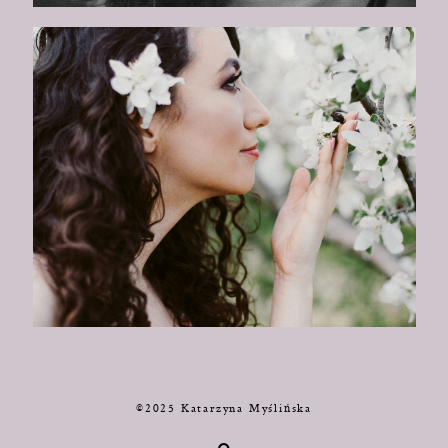
©2025 Katarzyna Myślińska