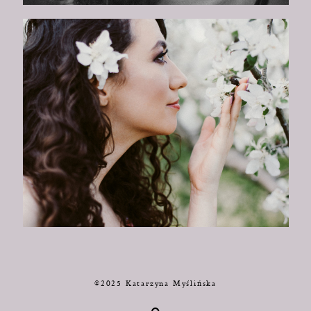
©2025 Katarzyna Myślińska