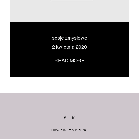
KONTAKT
UMÓW SIĘ ZE MNĄ →
sesje zmyslowe
2 kwietnia 2020
READ MORE
Odwiedź mnie tutaj