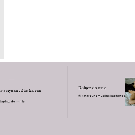
Dołącz do mnie
atarzynamyslinska.com
@katarzynamyslinskaphotograph
Napisz do mnie