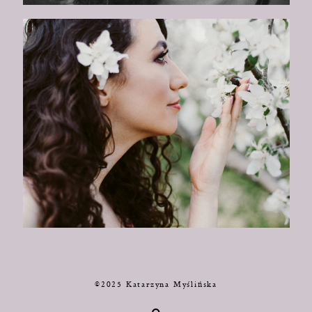
©2025 Katarzyna Myślińska