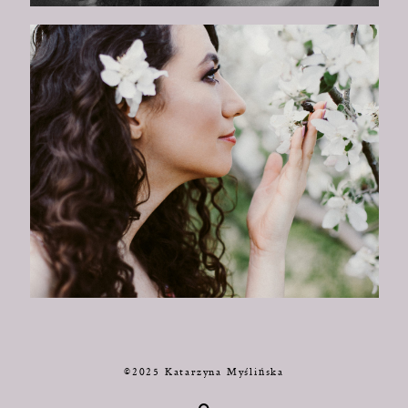
©2025 Katarzyna Myślińska