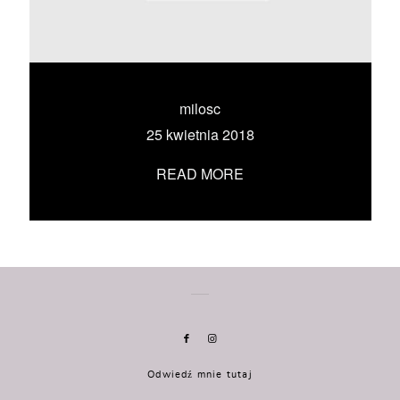
KONTAKT
UMÓW SIĘ ZE MNĄ →
milosc
25 kwietnia 2018
READ MORE
Odwiedź mnie tutaj