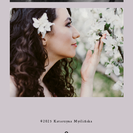
©2025 Katarzyna Myślińska