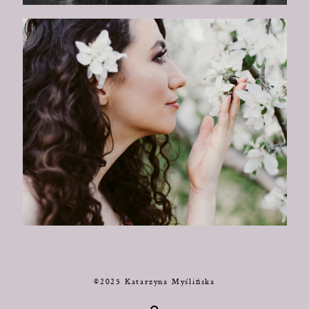
©2025 Katarzyna Myślińska