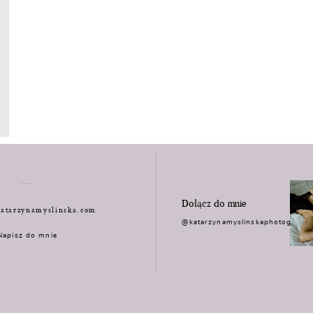
Dołącz do mnie
atarzynamyslinska.com
@katarzynamyslinskaphotograph
Napisz do mnie