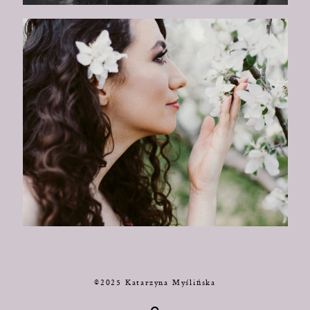
©2025 Katarzyna Myślińska