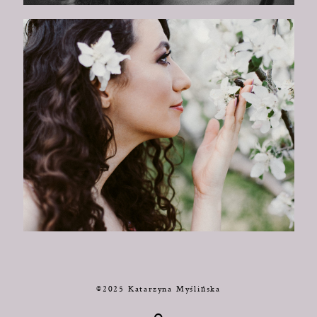
©2025 Katarzyna Myślińska