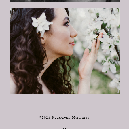
©2025 Katarzyna Myślińska