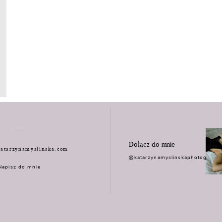
Dołącz do mnie
atarzynamyslinska.com
@katarzynamyslinskaphotograph
Napisz do mnie