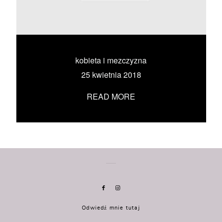
KONTAKT
UMÓW SIĘ ZE MNĄ →
kobieta i mezczyzna
25 kwietnia 2018
READ MORE
Odwiedź mnie tutaj