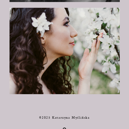
©2025 Katarzyna Myślińska