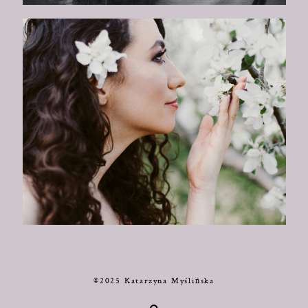
©2025 Katarzyna Myślińska