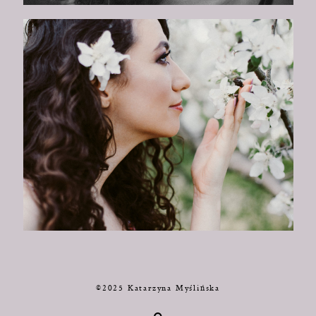
©2025 Katarzyna Myślińska