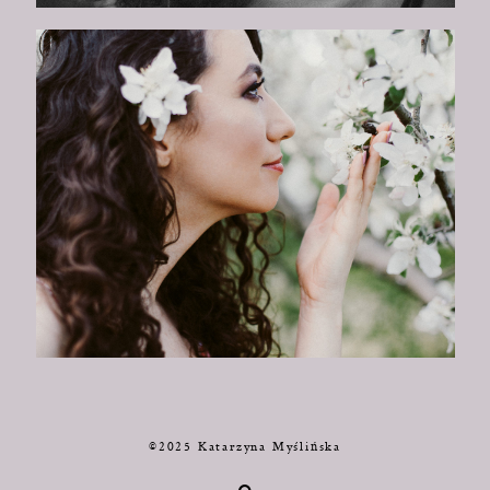
©2025 Katarzyna Myślińska