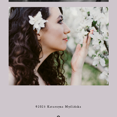
©2025 Katarzyna Myślińska