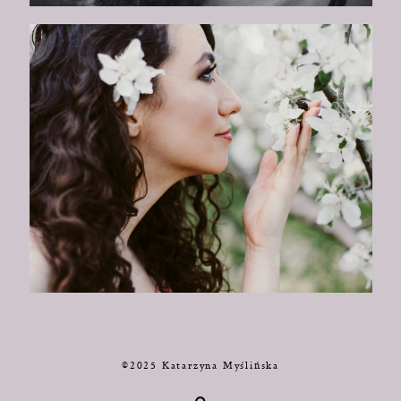
©2025 Katarzyna Myślińska