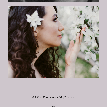
©2025 Katarzyna Myślińska