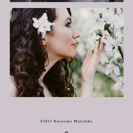
©2025 Katarzyna Myślińska