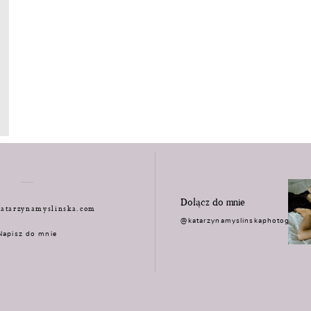
Dołącz do mnie
atarzynamyslinska.com
@katarzynamyslinskaphotograph
Napisz do mnie