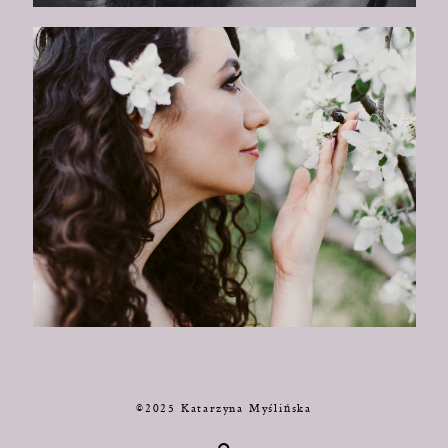
©2025 Katarzyna Myślińska