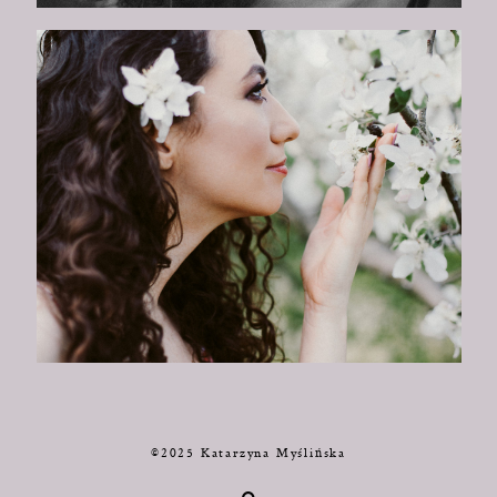
©2025 Katarzyna Myślińska