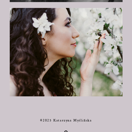
©2025 Katarzyna Myślińska