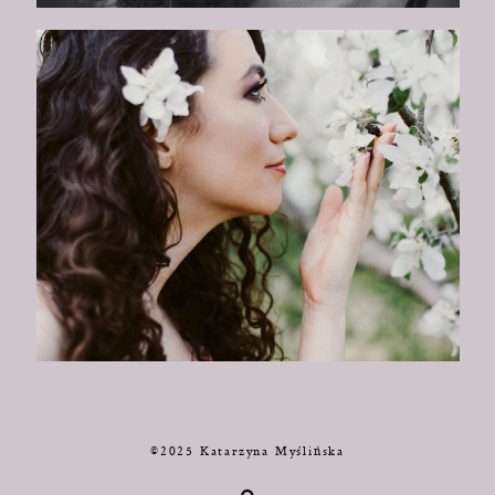
©2025 Katarzyna Myślińska