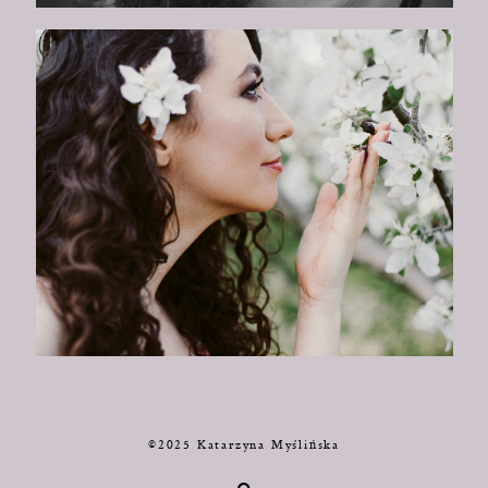
©2025 Katarzyna Myślińska