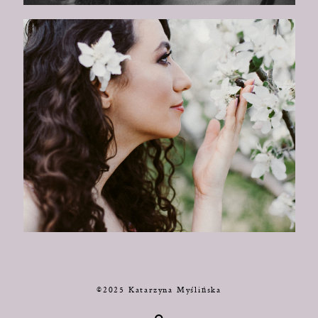
©2025 Katarzyna Myślińska