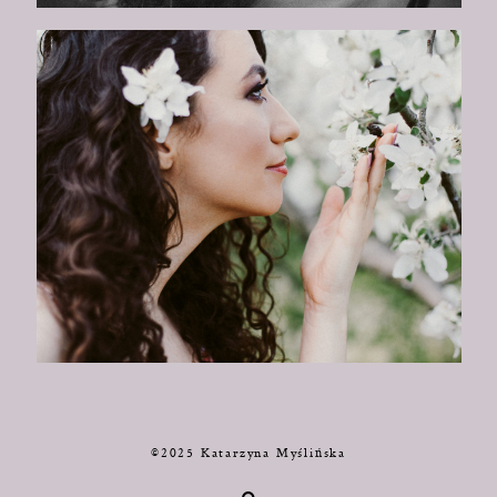
©2025 Katarzyna Myślińska