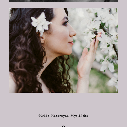
©2025 Katarzyna Myślińska