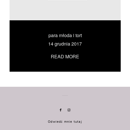
KONTAKT
UMÓW SIĘ ZE MNĄ →
para młoda i tort
14 grudnia 2017
READ MORE
Odwiedź mnie tutaj