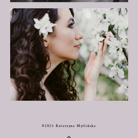
©2025 Katarzyna Myślińska